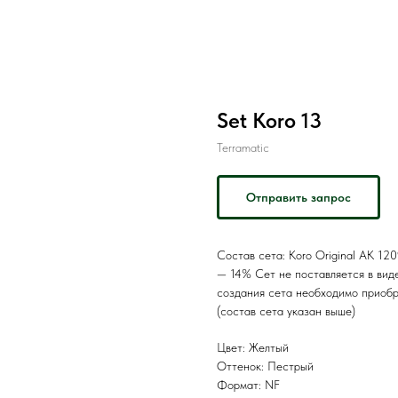
Set Koro 13
Terramatic
Отправить запрос
Состав сета: Koro Original AK 1
— 14% Сет не поставляется в виде
создания сета необходимо приобр
(состав сета указан выше)
Цвет: Желтый
Оттенок: Пестрый
Формат: NF