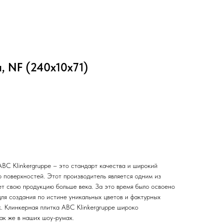
, NF (240x10x71)
BC Klinkergruppe – это стандарт качества и широкий
р поверхностей. Этот производитель является одним из
ет свою продукцию больше века. За это время было освоено
ля создания по истине уникальных цветов и фактурных
. Клинкерная плитка ABC Klinkergruppe широко
ак же в наших шоу-румах.