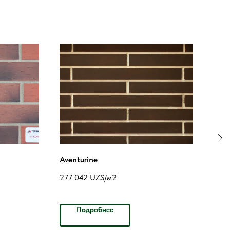
Aventurine
Retr
277 042
UZS/м2
241 
Подробнее