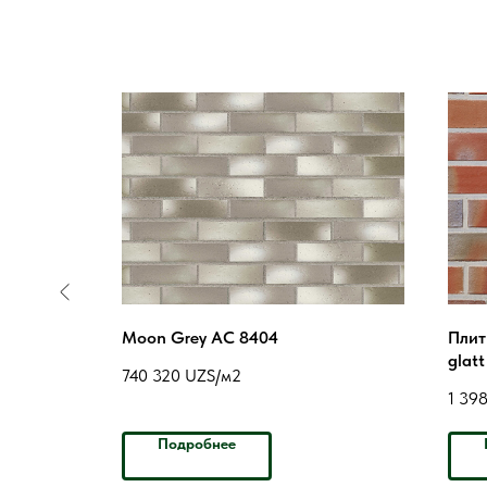
unt NF
Moon Grey AC 8404
Плит
glat
740 320
UZS/м2
1 39
Подробнее