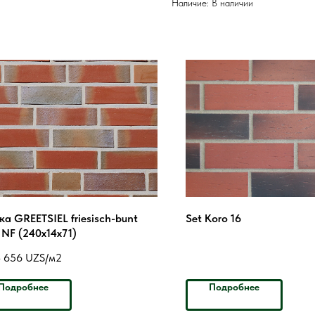
Наличие: В наличии
ка GREETSIEL friesisch-bunt
Set Koro 16
t NF (240x14x71)
8 656
UZS/м2
Подробнее
Подробнее