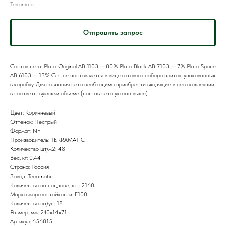
Terramatic
Отправить запрос
Состав сета: Plato Original AB 1103 — 80% Plato Black AB 7103 — 7% Plato Space
AB 6103 — 13% Сет не поставляется в виде готового набора плиток, упакованных
в коробку. Для создания сета необходимо приобрести входящие в него коллекции
в соответствующем объеме (состав сета указан выше)
Цвет: Коричневый
Оттенок: Пестрый
Формат: NF
Производитель: TERRAMATIC
Количество шт/м2: 48
Вес, кг: 0,44
Страна: Россия
Завод: Terramatic
Количество на поддоне, шт.: 2160
Марка морозостойкости: F100
Количество шт/уп: 18
Размер, мм: 240х14х71
Артикул: 656815