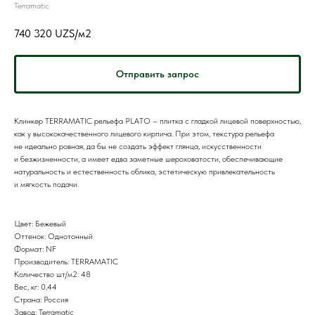
Terramatic
740 320
UZS/м2
Отправить запрос
Клинкер TERRAMATIC рельефа PLATO – плитка с гладкой лицевой поверхностью,
как у высококачественного лицевого кирпича. При этом, текстура рельефа
не идеально ровная, да бы не создать эффект глянца, искусственности
и безжизненности, а имеет едва заметные шероховатости, обеспечивающие
натуральность и естественность облика, эстетическую привлекательность
и мягкость подачи.
Цвет: Бежевый
Оттенок: Однотонный
Формат: NF
Производитель: TERRAMATIC
Количество шт/м2: 48
Вес, кг: 0,44
Страна: Россия
Завод: Terramatic