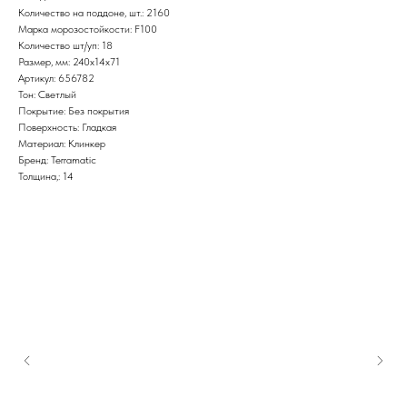
Количество на поддоне, шт.: 2160
Марка морозостойкости: F100
Количество шт/уп: 18
Размер, мм: 240х14х71
Артикул: 656782
Тон: Светлый
Покрытие: Без покрытия
Поверхность: Гладкая
Материал: Клинкер
Бренд: Terramatic
Толщина,: 14