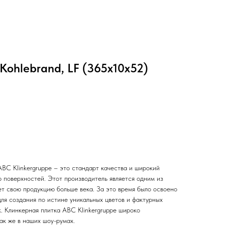
Kohlebrand, LF (365x10x52)
BC Klinkergruppe – это стандарт качества и широкий
р поверхностей. Этот производитель является одним из
ет свою продукцию больше века. За это время было освоено
ля создания по истине уникальных цветов и фактурных
. Клинкерная плитка ABC Klinkergruppe широко
ак же в наших шоу-румах.