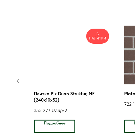
В
НАЛИЧИИ
nt NF
Плитка Piz Duan Struktur, NF
Plat
(240x10x52)
722 
353 277
UZS/м2
Подробнее