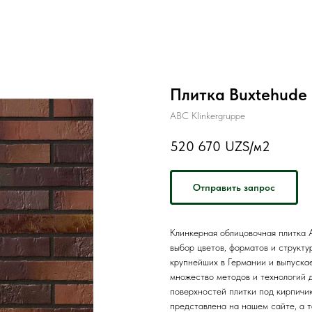
Плитка Buxtehude 
ABC Klinkergruppe
520 670
UZS/м2
Отправить запрос
Клинкерная облицовочная плитка A
выбор цветов, форматов и структу
крупнейших в Германии и выпуска
множество методов и технологий д
поверхностей плитки под кирпичик
представлена на нашем сайте, а т