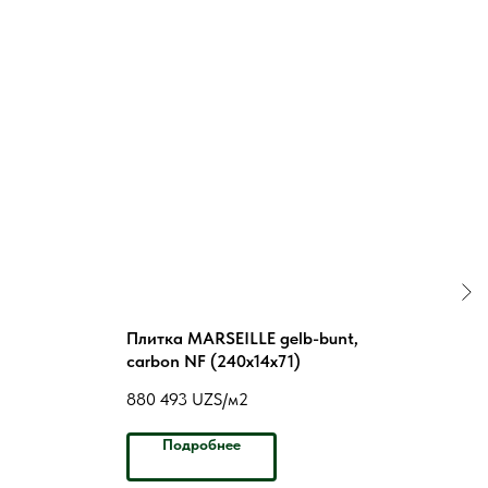
Плитка MARSEILLE gelb-bunt,
Плит
carbon NF (240x14x71)
car
880 493
UZS/м2
880 
Подробнее