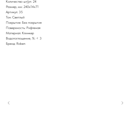
Количество шт/уп: 24
Размер, мм: 240x14x71
Артикул: 35
Тон: Светлый
Покрытие: Без покрытия
Поверхность: Рифленая
Материал: Клинкер
Водопоглощение, %: < 3
Бренд: Roben