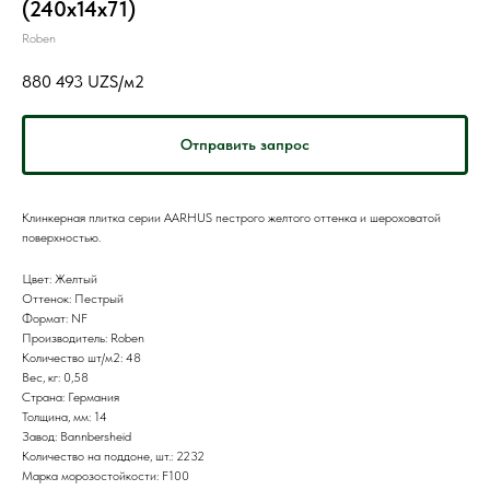
(240x14x71)
Roben
880 493
UZS/м2
Отправить запрос
Клинкерная плитка серии AARHUS пестрого желтого оттенка и шероховатой
поверхностью.
Цвет: Желтый
Оттенок: Пестрый
Формат: NF
Производитель: Roben
Количество шт/м2: 48
Вес, кг: 0,58
Страна: Германия
Толщина, мм: 14
Завод: Bannbersheid
Количество на поддоне, шт.: 2232
Марка морозостойкости: F100