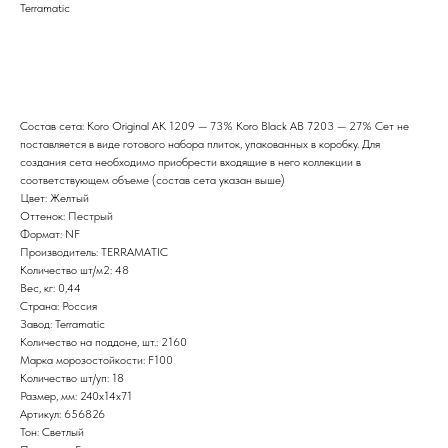
Terramatic
Отправить запрос
Состав сета: Koro Original AK 1209 — 73% Koro Black AB 7203 — 27% Сет не
поставляется в виде готового набора плиток, упакованных в коробку. Для
создания сета необходимо приобрести входящие в него коллекции в
соответствующем объеме (состав сета указан выше)
Цвет: Желтый
Оттенок: Пестрый
Формат: NF
Производитель: TERRAMATIC
Количество шт/м2: 48
Вес, кг: 0,44
Страна: Россия
Завод: Terramatic
Количество на поддоне, шт.: 2160
Марка морозостойкости: F100
Количество шт/уп: 18
Размер, мм: 240х14х71
Артикул: 656826
Тон: Светлый