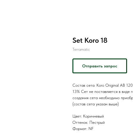
Set Koro 18
Terramatic
Отправить запрос
Состав сета: Koro Original AB 1
13% Сет не поставляется в виде г
создания сета необходимо приобр
(состав сета указан выше)
Цвет: Коричневый
Оттенок: Пестрый
Формат: NF