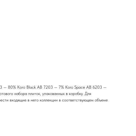
203 — 80% Koro Black AB 7203 — 7% Koro Space AB 6203 —
отового набора плиток, упакованных в коробку. Для
ести входящие в него коллекции в соответствующем объеме