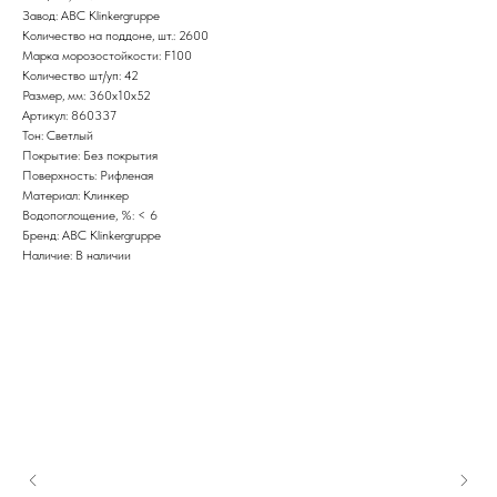
Завод: ABC Klinkergruppe
Количество на поддоне, шт.: 2600
Марка морозостойкости: F100
Количество шт/уп: 42
Размер, мм: 360х10х52
Артикул: 860337
Тон: Светлый
Покрытие: Без покрытия
Поверхность: Рифленая
Материал: Клинкер
Водопоглощение, %: < 6
Бренд: ABC Klinkergruppe
Наличие: В наличии