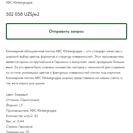
ABC Klinkergruppe
502 058
UZS/м2
Отправить запрос
Клинкерная облицовочная плитка ABC Klinkergruppe – это стандарт качества и
широкий выбор цветов, форматов и структур поверхностей. Этот производитель
является одним из крупнейших в Германии и выпускает свою продукцию больше
века. За это время было освоено множество методов и технологий для создания
по истине уникальных цветов и фактурных поверхностей плитки под кирпичик.
Клинкерная плитка ABC Klinkergruppe широко представлена на нашем сайте, а
так же в наших шоу-румах.
Цвет: Бежевый
Оттенок: Однотонный
Формат: LF
Производитель: ABC Klinkergruppe
Количество шт/м2: 42
Вес, кг: 0,44
Страна: Германия
Толщина, мм: 10