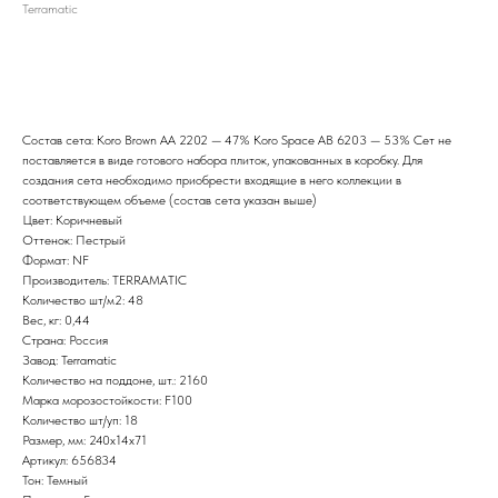
Terramatic
Отправить запрос
Состав сета: Koro Brown AA 2202 — 47% Koro Space AB 6203 — 53% Сет не
поставляется в виде готового набора плиток, упакованных в коробку. Для
создания сета необходимо приобрести входящие в него коллекции в
соответствующем объеме (состав сета указан выше)
Цвет: Коричневый
Оттенок: Пестрый
Формат: NF
Производитель: TERRAMATIC
Количество шт/м2: 48
Вес, кг: 0,44
Страна: Россия
Завод: Terramatic
Количество на поддоне, шт.: 2160
Марка морозостойкости: F100
Количество шт/уп: 18
Размер, мм: 240х14х71
Артикул: 656834
Тон: Темный