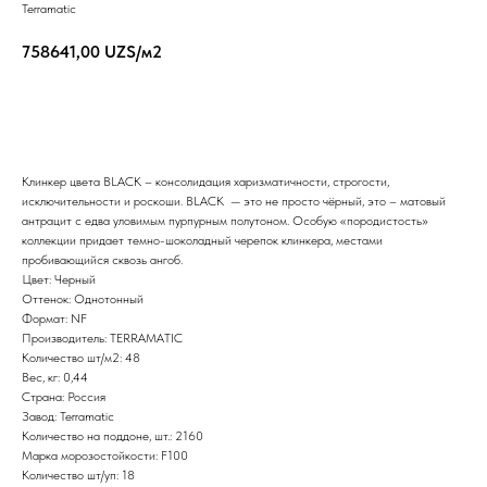
Terramatic
758641,00
UZS/м2
Отправить запрос
Клинкер цвета BLACK – консолидация харизматичности, строгости,
исключительности и роскоши. BLACK — это не просто чёрный, это – матовый
антрацит с едва уловимым пурпурным полутоном. Особую «породистость»
коллекции придает темно-шоколадный черепок клинкера, местами
пробивающийся сквозь ангоб.
Цвет: Черный
Оттенок: Однотонный
Формат: NF
Производитель: TERRAMATIC
Количество шт/м2: 48
Вес, кг: 0,44
Страна: Россия
Завод: Terramatic
Количество на поддоне, шт.: 2160
Марка морозостойкости: F100
Количество шт/уп: 18