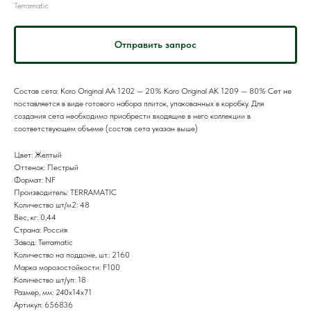
Terramatic
Отправить запрос
Состав сета: Koro Original AA 1202 — 20% Koro Original AK 1209 — 80% Сет не
поставляется в виде готового набора плиток, упакованных в коробку. Для
создания сета необходимо приобрести входящие в него коллекции в
соответствующем объеме (состав сета указан выше)
Цвет: Желтый
Оттенок: Пестрый
Формат: NF
Производитель: TERRAMATIC
Количество шт/м2: 48
Вес, кг: 0,44
Страна: Россия
Завод: Terramatic
Количество на поддоне, шт.: 2160
Марка морозостойкости: F100
Количество шт/уп: 18
Размер, мм: 240х14х71
Артикул: 656836