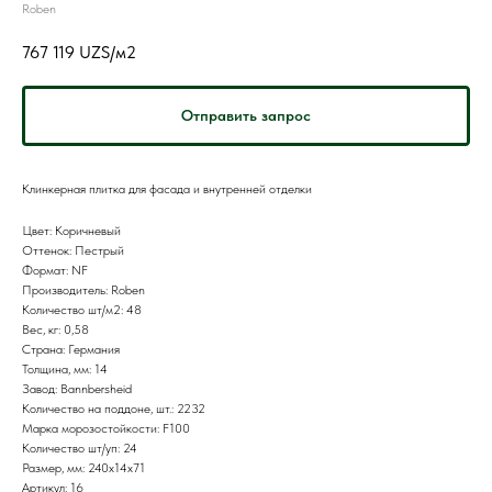
Roben
767 119
UZS/м2
Отправить запрос
Клинкерная плитка для фасада и внутренней отделки
Цвет: Коричневый
Оттенок: Пестрый
Формат: NF
Производитель: Roben
Количество шт/м2: 48
Вес, кг: 0,58
Страна: Германия
Толщина, мм: 14
Завод: Bannbersheid
Количество на поддоне, шт.: 2232
Марка морозостойкости: F100
Количество шт/уп: 24
Размер, мм: 240x14x71
Артикул: 16