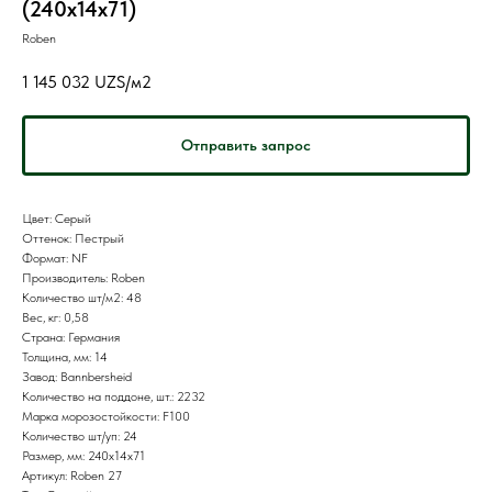
(240x14x71)
Roben
1 145 032
UZS/м2
Отправить запрос
Цвет: Серый
Оттенок: Пестрый
Формат: NF
Производитель: Roben
Количество шт/м2: 48
Вес, кг: 0,58
Страна: Германия
Толщина, мм: 14
Завод: Bannbersheid
Количество на поддоне, шт.: 2232
Марка морозостойкости: F100
Количество шт/уп: 24
Размер, мм: 240x14x71
Артикул: Roben 27