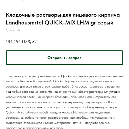
Кладочные растворы для лицевого кирпича
Landhausmrtel QUICK-MIX LHM gr серый
Quick-mix
184 154
UZS/м2
Отправить запрос
Кладочные растворы премиум-класса Quick-mix созданы для того, чтобы сделать
вашу стройку легкой и приятной. Quick-mix разработали кладочные смеси и
растворы для всех типов строительных работ. В их ассортименте есть решения
под любые запросы клиента. На нашем сайте вы найдете растворы для укладки
керамической плитки, клинкерной брусчатки, облицовочного и строительного
кирпича. Все смеси идеально подходят к конкретному типу материала. В них
учитывается тип влагоемкости и пористости материала. Кладочные растворы
Quick-mix устойчивы к любой погоде и морозу. Используя эти кладочные
растворы, вы избежите таких распространенных проблем, как увлажнение и
выцветание стен, выщелачивание материала и пятна, и получите ровную,
аккуратную и профессиональную кладку.