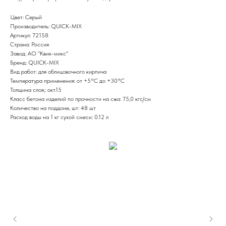
Цвет: Серый
Производитель: QUICK-MIX
Артикул: 72158
Страна: Россия
Завод: АО "Квик-микс"
Бренд: QUICK-MIX
Вид работ: для облицовочного кирпича
Температура применения: от +5°С до +30°С
Толщина слоя,: окт.15
Класс бетона изделий по прочности на сжа: 75,0 кгс/см
Количество на поддоне, шт: 48 шт
Расход воды на 1 кг сухой смеси: 0.12 л