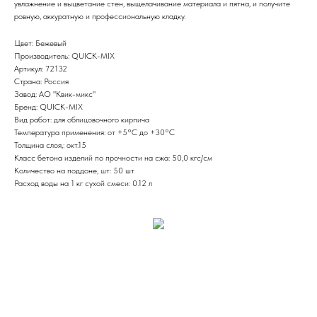
увлажнение и выцветание стен, выщелачивание материала и пятна, и получите
ровную, аккуратную и профессиональную кладку.
Цвет: Бежевый
Производитель: QUICK-MIX
Артикул: 72132
Страна: Россия
Завод: АО "Квик-микс"
Бренд: QUICK-MIX
Вид работ: для облицовочного кирпича
Температура применения: от +5°С до +30°С
Толщина слоя,: окт.15
Класс бетона изделий по прочности на сжа: 50,0 кгс/см
Количество на поддоне, шт: 50 шт
Расход воды на 1 кг сухой смеси: 0.12 л