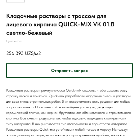
Кладочные растворы с трассом для
лицевого кирпича QUICK-MIX VK 01.В
светло-бежевый
Quick-mix
256 393
UZS/м2
Отправить запрос
Кладочные растворы премиум-класса Quick-mix созданы, чтобы сделать вашу
стройку легкой и приятной. Quick-mix разработали кладочные смеси и растворы
для всех типов строительных работ. В их ассортименте есть решения для любых
запросов клиента. На нашем сайте вы найдете растворы для укладки
керамической плитки, клинкерной брусчатки, для облицовочного и строительного
кирпича. Все смеси продуманы так, чтобы идеально подходить к конкретному
типу материала. В них учитывается тип влагоемкости и пористости материала.
Кладочные растворы Quick-mix устойчивы к любой погоде и морозу. Используя
эти кладочные растворы, вы избежите распространенных проблем, таких как