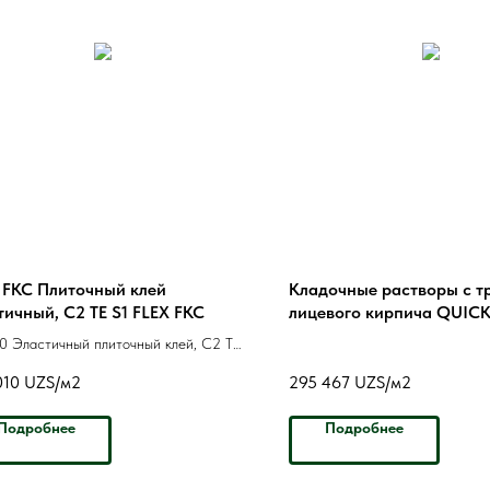
 FKC Плиточный клей
Кладочные растворы с т
тичный, C2 TE S1 FLEX FKC
лицевого кирпича QUIC
plus .B свело-бежевый
0 Эластичный плиточный клей, C2 TE
010
UZS/м2
295 467
UZS/м2
Подробнее
Подробнее