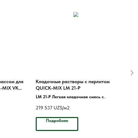
рассом для
Кладочные растворы с перлитом
FLE
K-MIX VK
QUICK-MIX LM 21-P
Зат
осн
LM 21-P Легкая кладочная смесь с
перлитом и пеностеклом
219 537
UZS/м2
421 
Подробнее