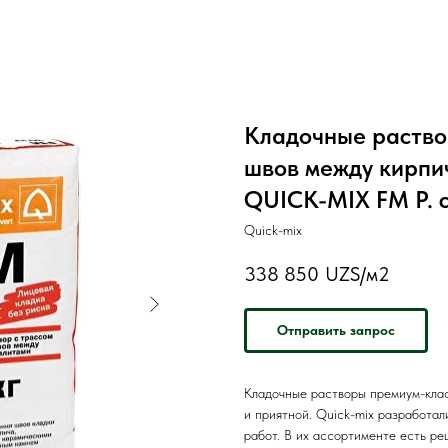
Кладочные раство
швов между кирпи
QUICK-MIX FM P. 
Quick-mix
338 850
UZS/м2
Отправить запрос
Кладочные растворы премиум-клас
и приятной. Quick-mix разработал
работ. В их ассортименте есть ре