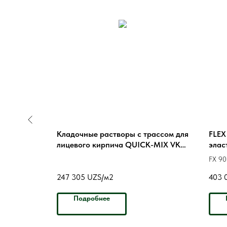
ассом для
Кладочные растворы с трассом для
FLEX
кирпичами
лицевого кирпича QUICK-MIX VK
элас
CK-MIX
01.С светло-серый
FX 90
S1
247 305
UZS/м2
403 
Подробнее