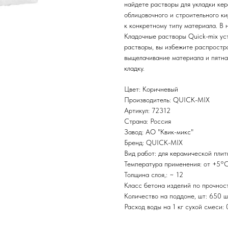
найдете растворы для укладки кер
облицовочного и строительного ки
к конкретному типу материала. В 
Кладочные растворы Quick-mix ус
растворы, вы избежите распростра
выщелачивание материала и пятна
кладку.
Цвет: Коричневый
Производитель: QUICK-MIX
Артикул: 72312
Страна: Россия
Завод: АО "Квик-микс"
Бренд: QUICK-MIX
Вид работ: для керамической плит
Температура применения: от +5°
Толщина слоя,: ~ 12
Класс бетона изделий по прочност
Количество на поддоне, шт: 650 ш
Расход воды на 1 кг сухой смеси: 0