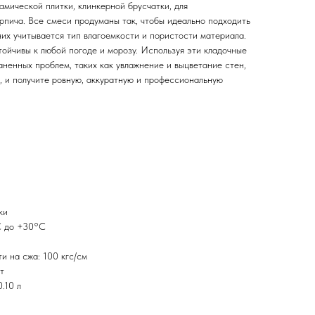
амической плитки, клинкерной брусчатки, для
рпича. Все смеси продуманы так, чтобы идеально подходить
них учитывается тип влагоемкости и пористости материала.
тойчивы к любой погоде и морозу. Используя эти кладочные
ненных проблем, таких как увлажнение и выцветание стен,
, и получите ровную, аккуратную и профессиональную
ки
С до +30°С
и на сжа: 100 кгс/см
т
.10 л