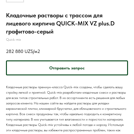
Кладочные растворы с трассом для
лицевого кирпича QUICK-MIX VZ plus.D
графитово-серый
Quick-mix
282 880
UZS/м2
Отправить запрос
Кладочные растворы премиум-класса Quick-mix созданы, чтобы сделать вашу
стройку легкой и приятной. Quick-mix разработали кладочные смеси и растворы
для всех типов строительных работ. В их ассортименте есть решения для любых
запросов клиента. На нашем сайте вы найдете растворы для укладки
керамической плитки, клинкерной брусчатки, для облицовочного и строительного
кирпича. Все смеси продуманы так, чтобы идеально подходить к конкретному
типу материала. В них учитывается тип влагоемкости и пористости материала.
Кладочные растворы Quick-mix устойчивы к любой погоде и морозу. Используя
эти кладочные растворы, вы избежите распространенных проблем, таких как