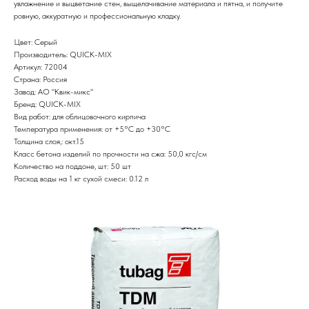
увлажнение и выцветание стен, выщелачивание материала и пятна, и получите
ровную, аккуратную и профессиональную кладку.
Цвет: Серый
Производитель: QUICK-MIX
Артикул: 72004
Страна: Россия
Завод: АО "Квик-микс"
Бренд: QUICK-MIX
Вид работ: для облицовочного кирпича
Температура применения: от +5°С до +30°С
Толщина слоя,: окт.15
Класс бетона изделий по прочности на сжа: 50,0 кгс/см
Количество на поддоне, шт: 50 шт
Расход воды на 1 кг сухой смеси: 0.12 л