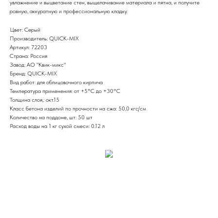
увлажнение и выцветание стен, выщелачивание материала и пятна, и получите
ровную, аккуратную и профессиональную кладку.
Цвет: Серый
Производитель: QUICK-MIX
Артикул: 72203
Страна: Россия
Завод: АО "Квик-микс"
Бренд: QUICK-MIX
Вид работ: для облицовочного кирпича
Температура применения: от +5°С до +30°С
Толщина слоя,: окт.15
Класс бетона изделий по прочности на сжа: 50,0 кгс/см
Количество на поддоне, шт: 50 шт
Расход воды на 1 кг сухой смеси: 0.12 л