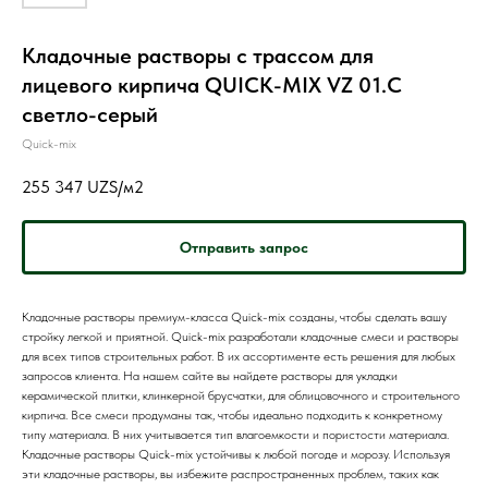
Кладочные растворы с трассом для
лицевого кирпича QUICK-MIX VZ 01.С
светло-серый
Quick-mix
255 347
UZS/м2
Отправить запрос
Кладочные растворы премиум-класса Quick-mix созданы, чтобы сделать вашу
стройку легкой и приятной. Quick-mix разработали кладочные смеси и растворы
для всех типов строительных работ. В их ассортименте есть решения для любых
запросов клиента. На нашем сайте вы найдете растворы для укладки
керамической плитки, клинкерной брусчатки, для облицовочного и строительного
кирпича. Все смеси продуманы так, чтобы идеально подходить к конкретному
типу материала. В них учитывается тип влагоемкости и пористости материала.
Кладочные растворы Quick-mix устойчивы к любой погоде и морозу. Используя
эти кладочные растворы, вы избежите распространенных проблем, таких как