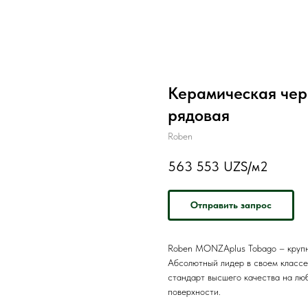
Керамическая чер
рядовая
Roben
563 553
UZS/м2
Отправить запрос
Roben MONZAplus Tobago – крупно
Абсолютный лидер в своем классе
стандарт высшего качества на лю
поверхности.