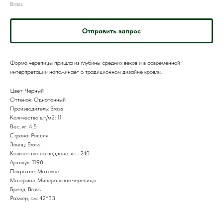
Brass
Отправить запрос
Форма черепицы пришла из глубины средних веков и в современной
интерпретации напоминает о традиционном дизайне кровли.
Цвет: Черный
Оттенок: Однотонный
Производитель: Brass
Количество шт/м2: 11
Вес, кг: 4,5
Страна: Россия
Завод: Brass
Количество на поддоне, шт.: 240
Артикул: 1190
Покрытие: Матовое
Материал: Минеральная черепица
Бренд: Brass
Размер, см: 42*33