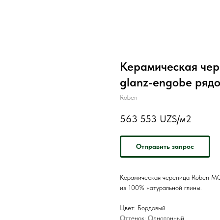
Керамическая чер
glanz-engobe ряд
Roben
563 553
UZS/м2
Отправить запрос
Керамическая черепица Roben MON
из 100% натуральной глины.
Цвет: Бордовый
Оттенок: Однотонный