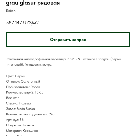
grau glasur рядовая
Roben
587 147
UZS/м2
Отправить запрос
Элегантная низкопрофильная черепица PIEMONT, оттенок Titangrau (серый
титановый). Глянцевая глазурь.
Цвет: Серый
Оттенок: Однотонный
Производитель: Roben
Количество шт/м2: 10,65
Вес, кг: 4
Страна: Польша
Завод: Sroda Slaska
Количество на поддоне, шт.: 240
Артикул: 56
Покрытие: Глазурь
Материал: Керамика
Бренд: Roben