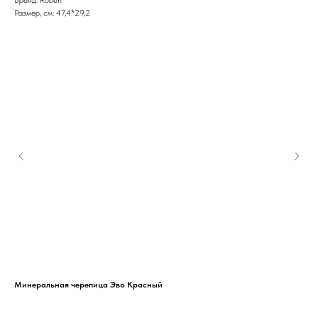
Размер, см: 47,4*29,2
Минеральная черепица Эво Красный
Мин