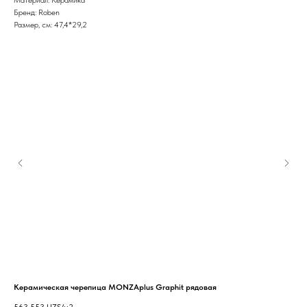
Бренд: Roben
Размер, см: 47,4*29,2
Керамическая черепица MONZAplus Graphit рядовая
Мин