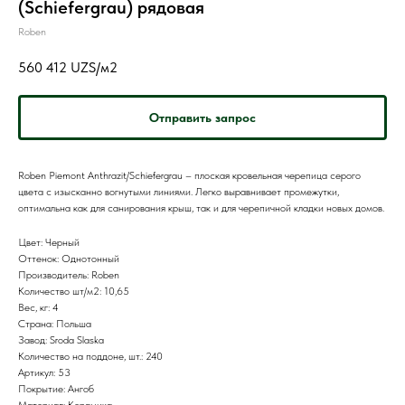
(Schiefergrau) рядовая
Roben
560 412
UZS/м2
Отправить запрос
Roben Piemont Anthrazit/Schiefergrau – плоская кровельная черепица серого
цвета с изысканно вогнутыми линиями. Легко выравнивает промежутки,
оптимальна как для санирования крыш, так и для черепичной кладки новых домов.
Цвет: Черный
Оттенок: Однотонный
Производитель: Roben
Количество шт/м2: 10,65
Вес, кг: 4
Страна: Польша
Завод: Sroda Slaska
Количество на поддоне, шт.: 240
Артикул: 53
Покрытие: Ангоб
Материал: Керамика