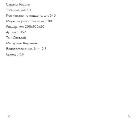
Страна: Россия
Толщина, мм: 50
Количество на поддоне, шт.: 540
Марка морозостойкости: F100
Размер, мм: 200x100x50
Артикул: 352
Тон: Светлый
Материал: Керамика
Водопоглощение, %: < 2,5
Бренд: ЛСР