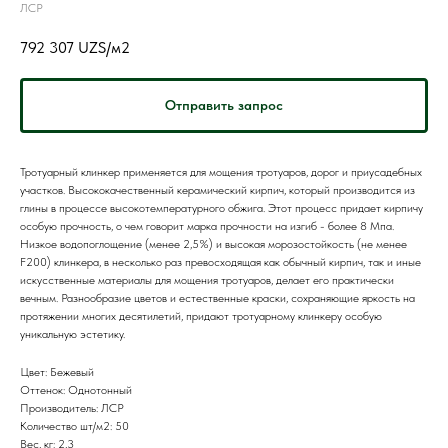
ЛСР
792 307
UZS/м2
Отправить запрос
Тротуарный клинкер применяется для мощения тротуаров, дорог и приусадебных
участков. Высококачественный керамический кирпич, который производится из
глины в процессе высокотемпературного обжига. Этот процесс придает кирпичу
особую прочность, о чем говорит марка прочности на изгиб - более 8 Мпа.
Низкое водопоглощение (менее 2,5%) и высокая морозостойкость (не менее
F200) клинкера, в несколько раз превосходящая как обычный кирпич, так и иные
искусственные материалы для мощения тротуаров, делает его практически
вечным. Разнообразие цветов и естественные краски, сохраняющие яркость на
протяжении многих десятилетий, придают тротуарному клинкеру особую
уникальную эстетику.
Цвет: Бежевый
Оттенок: Однотонный
Производитель: ЛСР
Количество шт/м2: 50
Вес, кг: 2,3