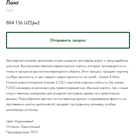
Лонг
ЛСР
804 136
UZS/м2
Отправить запрос
Тротуарный клинкер применяется для мощения тротуаров, дорог и приусадебных
участков. Высококачественный керамический кирпич, который производится из
глины в процессе высокотемпературного обжига. Этот процесс придает кирпичу
особую прочность, о чем говорит марка прочности на изгиб - более 8 Мпа.
Низкое водопоглощение (менее 2,5%) и высокая морозостойкость (не менее
F200) клинкера, в несколько раз превосходящая как обычный кирпич, так и иные
искусственные материалы для мощения тротуаров, делает его практически
вечным. Разнообразие цветов и естественные краски, сохраняющие яркость на
протяжении многих десятилетий, придают тротуарному клинкеру особую
уникальную эстетику.
Цвет: Коричневый
Оттенок: Однотонный
Производитель: ЛСР