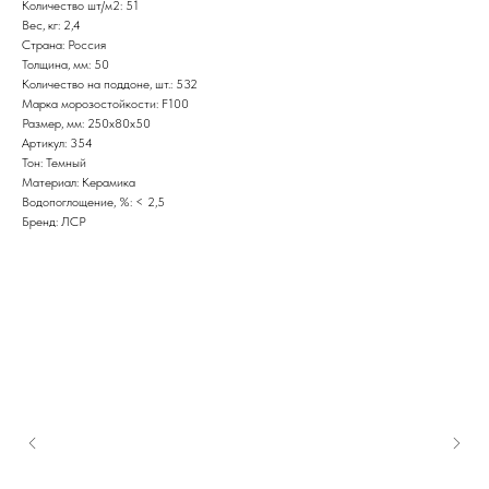
Количество шт/м2: 51
Вес, кг: 2,4
Страна: Россия
Толщина, мм: 50
Количество на поддоне, шт.: 532
Марка морозостойкости: F100
Размер, мм: 250x80x50
Артикул: 354
Тон: Темный
Материал: Керамика
Водопоглощение, %: < 2,5
Бренд: ЛСР