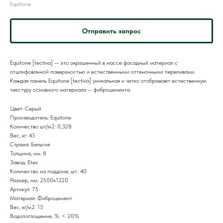
Equitone
Отправить запрос
Equitone [tectiva] — это окрашенный в массе фасадный материал с
отшлифованной поверхностью и естественными оттеночными переливами.
Каждая панель Equitone [tectiva] уникальная и четко отображает естественную
текстуру основного материала — фиброцемента.
Цвет: Серый
Производитель: Equitone
Количество шт/м2: 0,328
Вес, кг: 45
Страна: Бельгия
Толщина, мм: 8
Завод: Etex
Количество на поддоне, шт.: 40
Размер, мм: 2500x1220
Артикул: 75
Материал: Фиброцемент
Вес, кг/м2: 15
Водопоглощение, %: < 20%