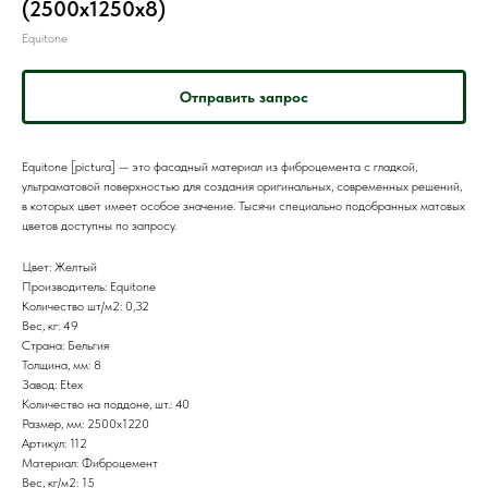
(2500x1250x8)
Equitone
Отправить запрос
Equitone [pictura] — это фасадный материал из фиброцемента с гладкой,
ультраматовой поверхностью для создания оригинальных, современных решений,
в которых цвет имеет особое значение. Тысячи специально подобранных матовых
цветов доступны по запросу.
Цвет: Желтый
Производитель: Equitone
Количество шт/м2: 0,32
Вес, кг: 49
Страна: Бельгия
Толщина, мм: 8
Завод: Etex
Количество на поддоне, шт.: 40
Размер, мм: 2500x1220
Артикул: 112
Материал: Фиброцемент
Вес, кг/м2: 15