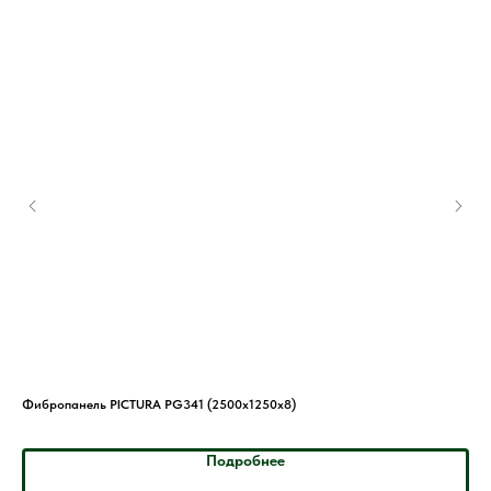
Фибропанель PICTURA PG341 (2500x1250x8)
Фиб
Подробнее