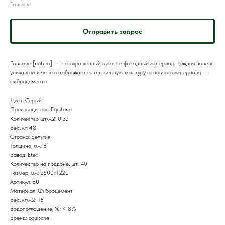
Equitone
Отправить запрос
Equitone [natura] — это окрашенный в массе фасадный материал. Каждая панель
уникальна и четко отображает естественную текстуру основного материала —
фиброцемента.
Цвет: Серый
Производитель: Equitone
Количество шт/м2: 0,32
Вес, кг: 48
Страна: Бельгия
Толщина, мм: 8
Завод: Etex
Количество на поддоне, шт.: 40
Размер, мм: 2500x1220
Артикул: 80
Материал: Фиброцемент
Вес, кг/м2: 15
Водопоглощение, %: < 8%
Бренд: Equitone