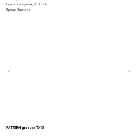
Водопоглощение, %: < 8%
Бренд: Equitone
PATTERN grooved TX15
PAT