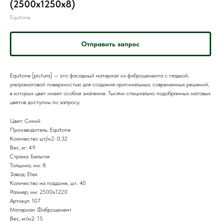
(2500x1250x8)
Equitone
Отправить запрос
Equitone [pictura] — это фасадный материал из фиброцемента с гладкой,
ультраматовой поверхностью для создания оригинальных, современных решений,
в которых цвет имеет особое значение. Тысячи специально подобранных матовых
цветов доступны по запросу.
Цвет: Синий
Производитель: Equitone
Количество шт/м2: 0,32
Вес, кг: 49
Страна: Бельгия
Толщина, мм: 8
Завод: Etex
Количество на поддоне, шт.: 40
Размер, мм: 2500x1220
Артикул: 107
Материал: Фиброцемент
Вес, кг/м2: 15