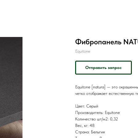
Фибропанель NAT
Equitone
Отправить запрос
Equitone [natura] — это окрашенн
четко отображает естественную т
Цвет: Серый
Производитель: Equitone
Количество шт/м2: 0,32
Вес, кг: 48
Страна: Бельгия