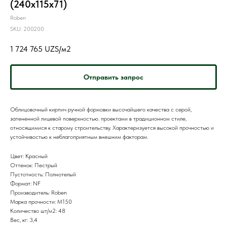
(240x115x71)
Roben
SKU:
200200
1 724 765
UZS/м2
Отправить запрос
Облицовочный кирпич ручной формовки высочайшего качества с серой,
затененной лицевой поверхностью. проектами в традиционном стиле,
относящимися к старому строительству. Характеризуется высокой прочностью и
устойчивостью к неблагоприятным внешним факторам.
Цвет: Красный
Оттенок: Пестрый
Пустотность: Полнотелый
Формат: NF
Производитель: Roben
Марка прочности: M150
Количество шт/м2: 48
Вес, кг: 3,4