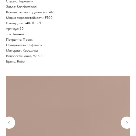
Страна: Германия
Завод: Bannbersheid
Количество на поддоне, шт.: 416
Марка морозостойкости: F100
Размер, мм: 240x115x71
Артикул: 90
Тон: Темный
Покрытие: Песок
Поверхность: Рифленая
Материал: Керамика
Водопоглощение, %: < 10
Бренд: Roben