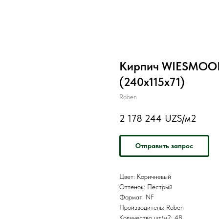
Кирпич WIESMOOR 
(240x115x71)
Roben
2 178 244
UZS/м2
Отправить запрос
Цвет: Коричневый
Оттенок: Пестрый
Формат: NF
Производитель: Roben
Количество шт/м2: 48