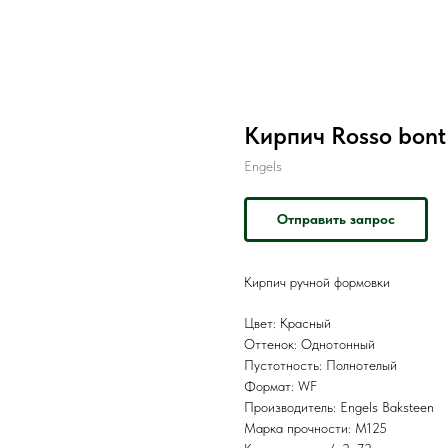
Кирпич Rosso bont
Engels
Отправить запрос
Кирпич ручной формовки
Цвет: Красный
Оттенок: Однотонный
Пустотность: Полнотелый
Формат: WF
Производитель: Engels Baksteen
Марка прочности: M125