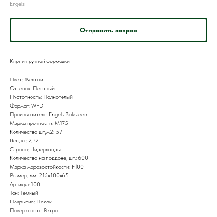
Engels
Отправить запрос
Кирпич ручной формовки
Цвет: Желтый
Оттенок: Пестрый
Пустотность: Полнотелый
Формат: WFD
Производитель: Engels Baksteen
Марка прочности: M175
Количество шт/м2: 57
Вес, кг: 2,32
Страна: Нидерланды
Количество на поддоне, шт.: 600
Марка морозостойкости: F100
Размер, мм: 215x100x65
Артикул: 100
Тон: Темный
Покрытие: Песок
Поверхность: Ретро