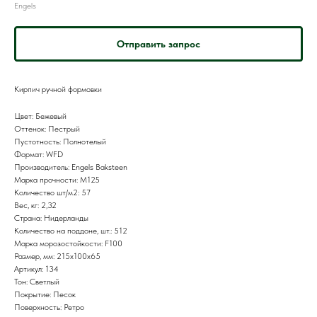
Engels
Отправить запрос
Кирпич ручной формовки
Цвет: Бежевый
Оттенок: Пестрый
Пустотность: Полнотелый
Формат: WFD
Производитель: Engels Baksteen
Марка прочности: M125
Количество шт/м2: 57
Вес, кг: 2,32
Страна: Нидерланды
Количество на поддоне, шт.: 512
Марка морозостойкости: F100
Размер, мм: 215x100x65
Артикул: 134
Тон: Светлый
Покрытие: Песок
Поверхность: Ретро