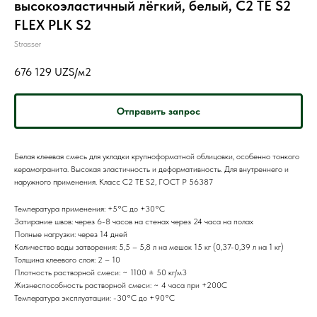
высокоэластичный лёгкий, белый, C2 TE S2
FLEX PLK S2
Strasser
676 129
UZS/м2
Отправить запрос
Белая клеевая смесь для укладки крупноформатной облицовки, особенно тонкого
керамогранита. Высокая эластичность и деформативность. Для внутреннего и
наружного применения. Класс С2 TE S2, ГОСТ Р 56387
Температура применения: +5°C до +30°C
Затирание швов: через 6-8 часов на стенах через 24 часа на полах
Полные нагрузки: через 14 дней
Количество воды затворения: 5,5 – 5,8 л на мешок 15 кг (0,37-0,39 л на 1 кг)
Толщина клеевого слоя: 2 – 10
Плотность растворной смеси: ~ 1100 ± 50 кг/м3
Жизнеспособность растворной смеси: ~ 4 часа при +200С
Температура эксплуатации: -30°C до +90°C