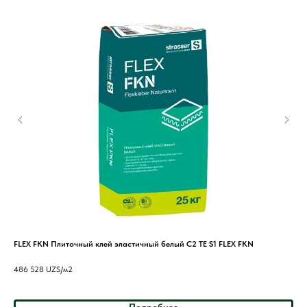
FLEX FKN Плиточный клей эластичный белый C2 TE S1 FLEX FKN
FLE
FLE
486 528
UZS/м2
421