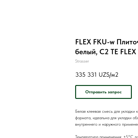
FLEX FKU-w Плито
белый, C2 TE FLEX
Strasser
335 331
UZS/м2
Отправить запрос
Белая клеевая смесь для укладки 
формата, идеальна для укладки об
внутреннего и наружного примене
Температура применения: +5°C 