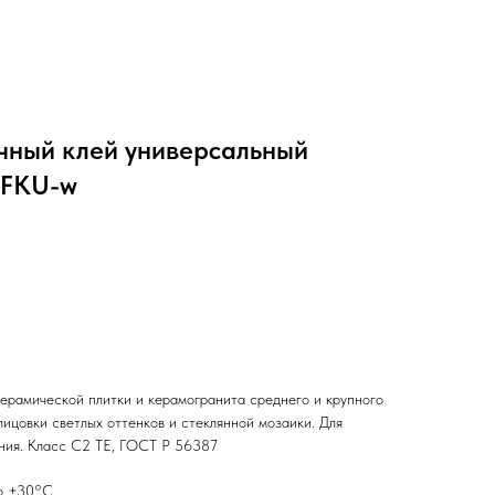
чный клей универсальный
 FKU-w
керамической плитки и керамогранита среднего и крупного
лицовки светлых оттенков и стеклянной мозаики. Для
ния. Класс С2 ТЕ, ГОСТ Р 56387
до +30°C