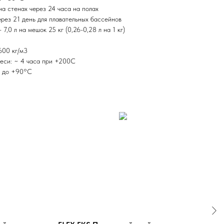
на стенах через 24 часа на полах
ерез 21 день для плавательных бассейнов
7,0 л на мешок 25 кг (0,26-0,28 л на 1 кг)
600 кг/м3
еси: ~ 4 часа при +200С
C до +90°C