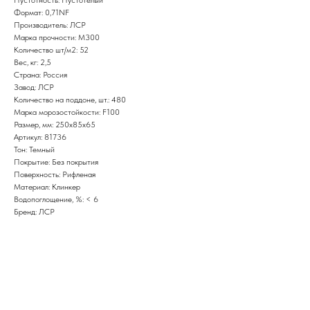
Формат: 0,71NF
Производитель: ЛСР
Марка прочности: M300
Количество шт/м2: 52
Вес, кг: 2,5
Страна: Россия
Завод: ЛСР
Количество на поддоне, шт.: 480
Марка морозостойкости: F100
Размер, мм: 250х85х65
Артикул: 81736
Тон: Темный
Покрытие: Без покрытия
Поверхность: Рифленая
Материал: Клинкер
Водопоглощение, %: < 6
Бренд: ЛСР