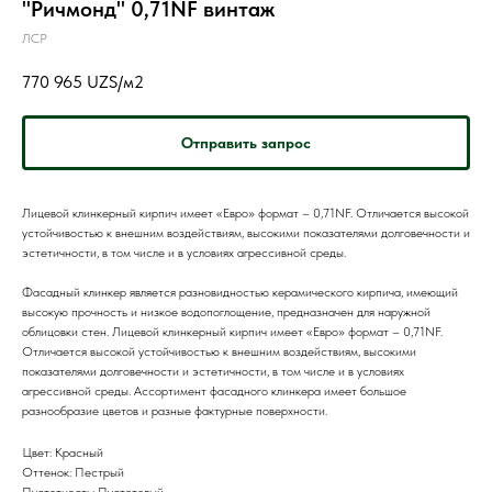
"Ричмонд" 0,71NF винтаж
ЛСР
770 965
UZS/м2
Отправить запрос
Лицевой клинкерный кирпич имеет «Евро» формат – 0,71NF. Отличается высокой
устойчивостью к внешним воздействиям, высокими показателями долговечности и
эстетичности, в том числе и в условиях агрессивной среды.
Фасадный клинкер является разновидностью керамического кирпича, имеющий
высокую прочность и низкое водопоглощение, предназначен для наружной
облицовки стен. Лицевой клинкерный кирпич имеет «Евро» формат – 0,71NF.
Отличается высокой устойчивостью к внешним воздействиям, высокими
показателями долговечности и эстетичности, в том числе и в условиях
агрессивной среды. Ассортимент фасадного клинкера имеет большое
разнообразие цветов и разные фактурные поверхности.
Цвет: Красный
Оттенок: Пестрый
Пустотность: Пустотелый