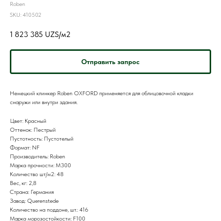
Roben
SKU:
410502
1 823 385
UZS/м2
Отправить запрос
Немецкий клинкер Roben OXFORD применяется для облицовочной кладки
снаружи или внутри здания.
Цвет: Красный
Оттенок: Пестрый
Пустотность: Пустотелый
Формат: NF
Производитель: Roben
Марка прочности: M300
Количество шт/м2: 48
Вес, кг: 2,8
Страна: Германия
Завод: Querenstede
Количество на поддоне, шт.: 416
Марка морозостойкости: F100