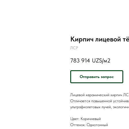
Кирпич лицевой т
ЛСР
783 914
UZS/м2
Отправить запрос
Лицевой керамический кирпич ЛСР
Отличается повышенной устойчиво
ультрафиолетовых лучей, экологич
Цвет: Коричневый
Оттенок: Однотонный