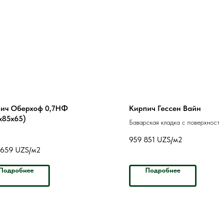
ич Оберхоф 0,7НФ
Кирпич Гессен Вайн
х85х65)
Баварская кладка с поверхнос
формовка
959 851
UZS/м2
 659
UZS/м2
Подробнее
Подробнее