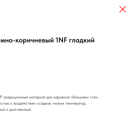
ёмно-коричневый 1NF гладкий
 традиционный материал для наружной облицовки стен.
стью к воздействию осадков, низких температур,
ный и долговечный.