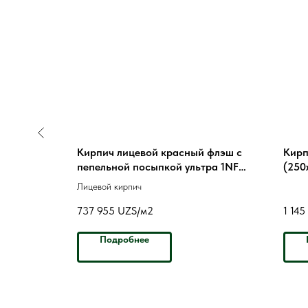
еский
Кирпич лицевой красный флэш с
Кирп
 бостон
пепельной посыпкой ультра 1NF
(250
рустик
Лицевой кирпич
737 955
UZS/м2
1 145
Подробнее