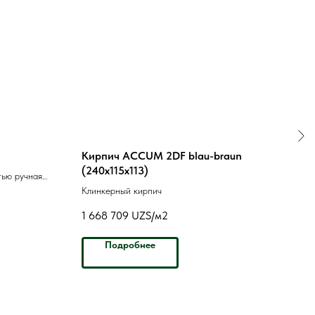
Кирпич ACCUM 2DF blau-braun
Кир
(240х115х113)
NF (
тью ручная
Клинкерный кирпич
1 668 709
UZS/м2
2 08
Подробнее