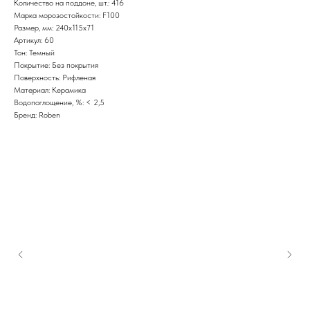
Количество на поддоне, шт.: 416
Марка морозостойкости: F100
Размер, мм: 240x115x71
Артикул: 60
Тон: Темный
Покрытие: Без покрытия
Поверхность: Рифленая
Материал: Керамика
Водопоглощение, %: < 2,5
Бренд: Roben