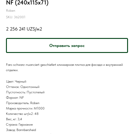
NF (240x115x71)
Roben
SKU:
362001
2 256 241
UZS/м2
Отправить запрос
Faro schwarz-nuanciert geschiefert клинкерная плитка для фасада и внутренней
отделки.
Цвет: Черный
Оттенок: Однотонный
Пустотность: Пустотелый
Формат: NF
Производитель: Roben
Марка прочности: M1000
Количество шт/м2: 48
Вес, кг: 3,4
Страна: Германия
Завод: Bannbersheid