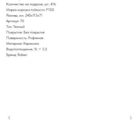
Количество на поддоне, шт.: 416
Марка морозостойкости: F100
Размер, мм: 240x115x71
Артикул: 70
Тон: Темный
Покрытие: Без покрытия
Поверхность: Рифленая
Материал: Керамика
Водопоглощение, %: < 5,5
Бренд: Roben