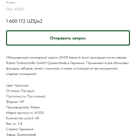
Roben
SKU:
410251
1 600 172
UZS/м2
Отправить запрос
Облицовочный клинкерный кирпич JEVER friesisch-bunt производится на заводе
Roben Tonbaustoffe GmbH Querenstede в Германии. Применяется для облицовки
фасадов, заборов, печей и каминов, а также используется при внутренней
отделке помещений.
Цвет: Красный
Оттенок: Пестрый
Пустотность: Пустотелый
Формат: NF
Производитель: Roben
Марка прочности: M300
Количество шт/м2: 48
Вес, кг: 2,8
Страна: Германия
Завод: Querenstede