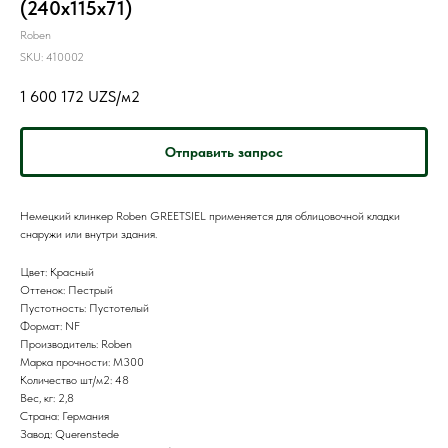
(240х115х71)
Roben
SKU:
410002
1 600 172
UZS/м2
Отправить запрос
Немецкий клинкер Roben GREETSIEL применяется для облицовочной кладки
снаружи или внутри здания.
Цвет: Красный
Оттенок: Пестрый
Пустотность: Пустотелый
Формат: NF
Производитель: Roben
Марка прочности: M300
Количество шт/м2: 48
Вес, кг: 2,8
Страна: Германия
Завод: Querenstede