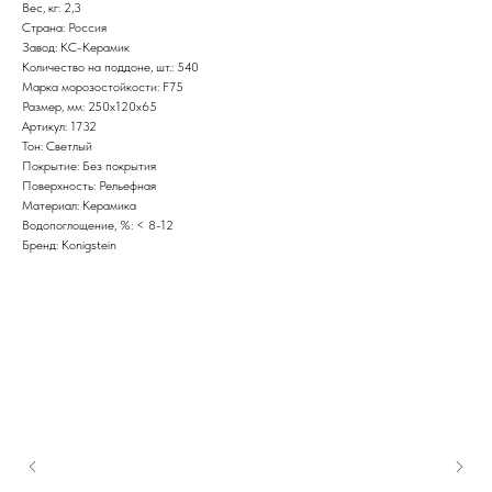
Вес, кг: 2,3
Страна: Россия
Завод: КС-Керамик
Количество на поддоне, шт.: 540
Марка морозостойкости: F75
Размер, мм: 250х120х65
Артикул: 1732
Тон: Светлый
Покрытие: Без покрытия
Поверхность: Рельефная
Материал: Керамика
Водопоглощение, %: < 8-12
Бренд: Konigstein