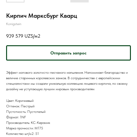
Кирпич Марксбург Кварц
Konigstein
939 579
UZS/м2
Отправить запрос
Эффект матового золотисто-песчаного напыления. Напоминает благородство и
величие старинных королевских замков. В сотрудничестве с европейскими
специалистами мы создали уникальную коллекцию лицевого кирпича, по своему
дизайну не уступающую лучшим мировым производителям
Цвет: Коричневый
Оттенок: Пестрый
Пустотность: Пустотелый
Формат: 1NF
Производитель: КС-Керамик
Марка прочности: M175
Количество шт/м2: 51