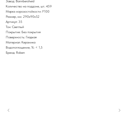
Завод: Bannbersheid
Количество на поддоне, шт.: 459
Марка морозостойкости: F100
Размер, мм: 290x90x52
Артикул: 35
Тон: Светлый
Покрытие: Без покрытия
Поверхность: Гладкая
Материал: Керамика
Водопоглощение, %: < 1,5
Бренд: Roben