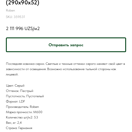
(290x90x52)
Roben
SKU:
359531
2 111 996
UZS/м2
Отправить запрос
Последняя новинка серии. Светлые и темные оттенки серого меняют свой цвет в
зависимости от освещения. Возможно использование тыльной стороны как
лицевой.
Цвет: Серый
Оттенок: Пестрый
Пустотность: Пустотелый
Формат: LDF
Производитель: Roben
Марка прочности: M600
Количество шт/м2: 53
Вес, кг: 2,4
Страна: Германия