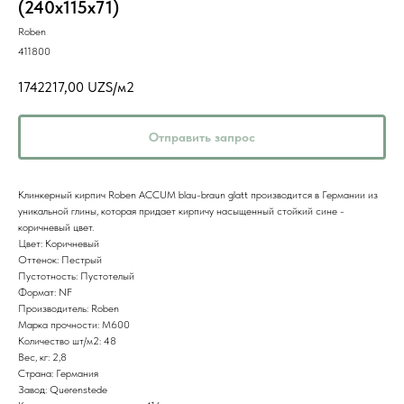
(240х115х71)
Roben
411800
1742217,00
UZS/м2
Отправить запрос
Клинкерный кирпич Roben ACCUM blau-braun glatt производится в Германии из
уникальной глины, которая придает кирпичу насыщенный стойкий сине -
коричневый цвет.
Цвет: Коричневый
Оттенок: Пестрый
Пустотность: Пустотелый
Формат: NF
Производитель: Roben
Марка прочности: M600
Количество шт/м2: 48
Вес, кг: 2,8
Страна: Германия
Завод: Querenstede