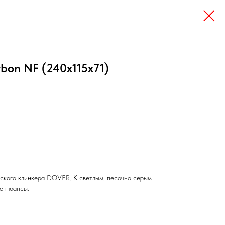
bon NF (240x115x71)
ского клинкера DOVER. К светлым, песочно серым
е нюансы.