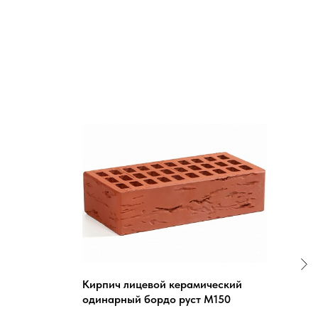
Кирпич лицевой керамический
Кир
одинарный бордо руст М150
(240