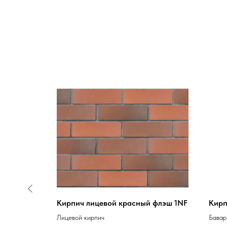
x115x71)
Кирпич лицевой красный флэш 1NF
Кирп
Лицевой кирпич
Бавар