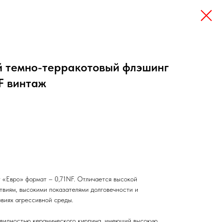
 темно-терракотовый флэшинг
F винтаж
 «Евро» формат – 0,71NF. Отличается высокой
твиям, высокими показателями долговечности и
овиях агрессивной среды.
овидностью керамического кирпича, имеющий высокую