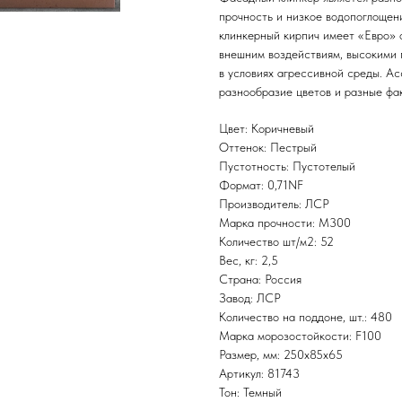
прочность и низкое водопоглощен
клинкерный кирпич имеет «Евро» 
внешним воздействиям, высокими п
в условиях агрессивной среды. А
разнообразие цветов и разные фа
Цвет: Коричневый
Оттенок: Пестрый
Пустотность: Пустотелый
Формат: 0,71NF
Производитель: ЛСР
Марка прочности: M300
Количество шт/м2: 52
Вес, кг: 2,5
Страна: Россия
Завод: ЛСР
Количество на поддоне, шт.: 480
Марка морозостойкости: F100
Размер, мм: 250х85х65
Артикул: 81743
Тон: Темный