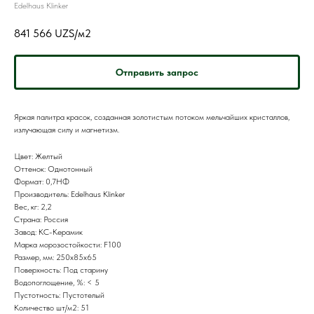
Edelhaus Klinker
841 566
UZS/м2
Отправить запрос
Яркая палитра красок, созданная золотистым потоком мельчайших кристаллов,
излучающая силу и магнетизм.
Цвет: Желтый
Оттенок: Однотонный
Формат: 0,7НФ
Производитель: Edelhaus Klinker
Вес, кг: 2,2
Страна: Россия
Завод: КС-Керамик
Марка морозостойкости: F100
Размер, мм: 250х85х65
Поверхность: Под старину
Водопоглощение, %: < 5
Пустотность: Пустотелый
Количество шт/м2: 51